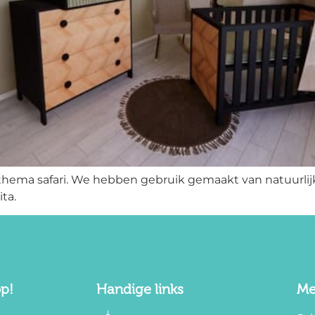
thema safari. We hebben gebruik gemaakt van natuurlijk
ta.
p!
Handige links
Me