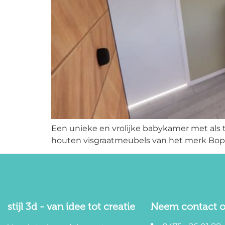
Een unieke en vrolijke babykamer met als 
houten visgraatmeubels van het merk Bopi
stijl 3d - van idee tot creatie
Neem contact o